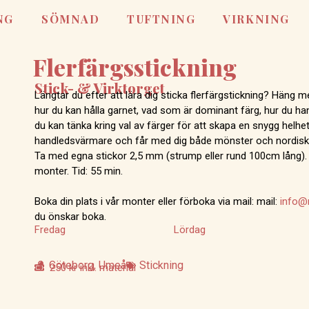
NG
SÖMNAD
TUFTNING
VIRKNING
Flerfärgsstickning
Stick- & Virktorget
Längtar du efter att lära dig sticka flerfärgstickning? Häng
hur du kan hålla garnet, vad som är dominant färg, hur du han
du kan tänka kring val av färger för att skapa en snygg helhet
handledsvärmare och får med dig både mönster och nordiskt 
Ta med egna stickor 2,5 mm (strump eller rund 100cm lång). A
monter. Tid: 55 min.
Boka din plats i vår monter eller förboka via mail: mail:
info@m
du önskar boka.
Fredag
Lördag
Göteborg
,
Umeå
Stickning
250 kr inkl. material