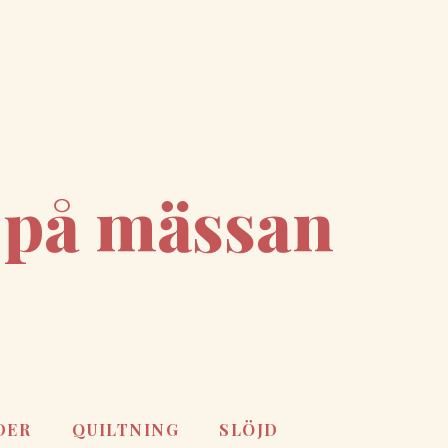
 på mässan
DER
QUILTNING
SLÖJD