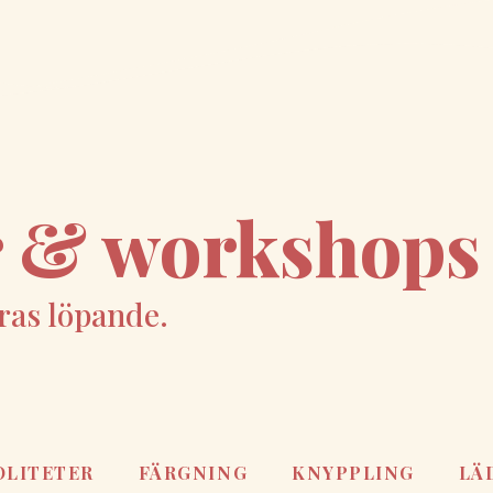
er & workshops
ras löpande.
OLITETER
FÄRGNING
KNYPPLING
LÄ