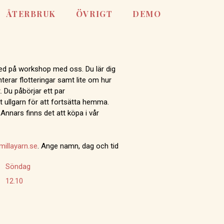
ÅTERBRUK
ÖVRIGT
DEMO
 med på workshop med oss. Du lär dig
terar flotteringar samt lite om hur
. Du påbörjar ett par
ullgarn för att fortsätta hemma.
nnars finns det att köpa i vår
illayarn.se
. Ange namn, dag och tid
Söndag
12.10