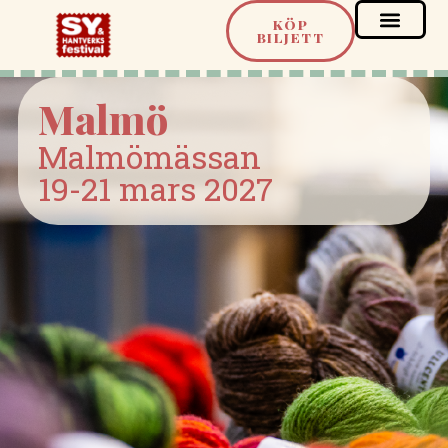
KÖP
BILJETT
Malmö
Malmömässan
19-21 mars 2027