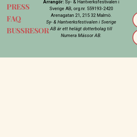
Arrangör:
Sy- & Hantverksfestivalen i
PRESS
Sverige AB, org.nr. 559193-2420
Arenagatan 21, 215 32 Malmö.
FAQ
Sy- & Hantverksfestivalen i Sverige
BUSSRESOR
AB är ett helägt dotterbolag till
Numera Mässor AB.