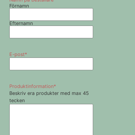
Förnamn
Efternamn
E-post
*
Produktinformation
*
Beskriv era produkter med max 45
tecken