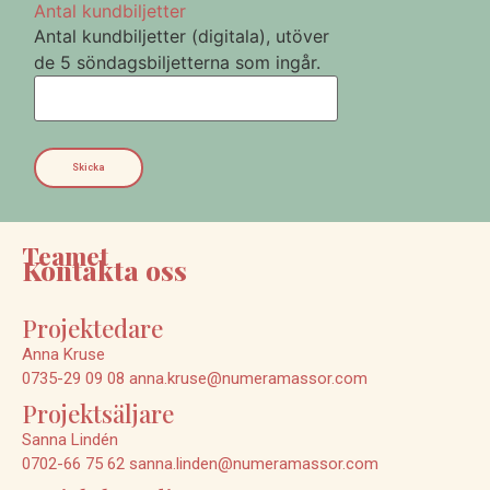
Antal kundbiljetter
Antal kundbiljetter (digitala), utöver
de 5 söndagsbiljetterna som ingår.
Teamet
Kontakta oss
Projektedare
Anna Kruse
0735-29 09 08
anna.kruse@numeramassor.com
Projektsäljare
Sanna Lindén
0702-66 75 62
sanna.linden@numeramassor.com