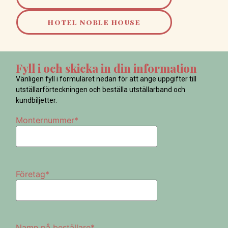
HOTEL NOBLE HOUSE
Fyll i och skicka in din information
Vänligen fyll i formuläret nedan för att ange uppgifter till
utställarförteckningen och beställa utställarband och
kundbiljetter.
Monternummer
*
Företag
*
Namn på beställare
*