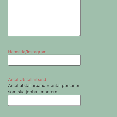
Hemsida/Instagram
Antal Utställarband
Antal utställarband = antal personer
som ska jobba i montern.